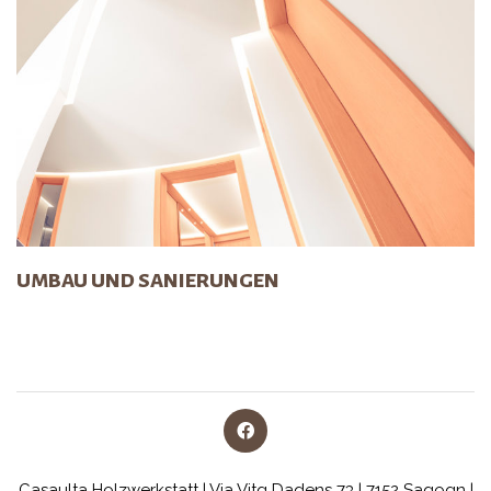
UMBAU UND SANIERUNGEN
Casaulta Holzwerkstatt | Via Vitg Dadens 73 | 7152 Sagogn |